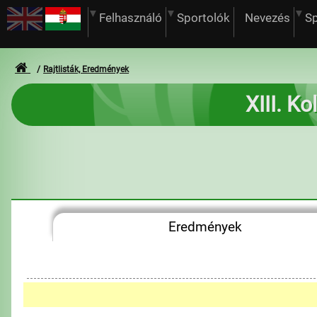
Felhasználó
Sportolók
Nevezés
S
Rajtlisták, Eredmények
XIII. K
Eredmények