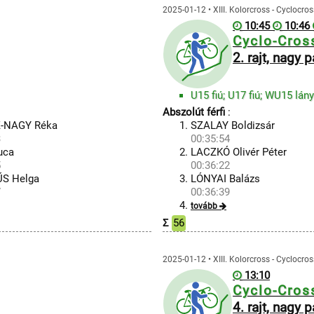
2025-01-12 • XIII. Kolorcross - Cyclocr
10:45
10:46
Cyclo-Cros
2. rajt, nagy 
U15 fiú; U17 fiú; WU15 lán
Abszolút férfi
:
-NAGY Réka
SZALAY Boldizsár
3
00:35:54
uca
LACZKÓ Olivér Péter
5
00:36:22
S Helga
LÓNYAI Balázs
7
00:36:39
tovább
Σ
56
2025-01-12 • XIII. Kolorcross - Cyclocr
13:10
Cyclo-Cros
4. rajt, nagy 