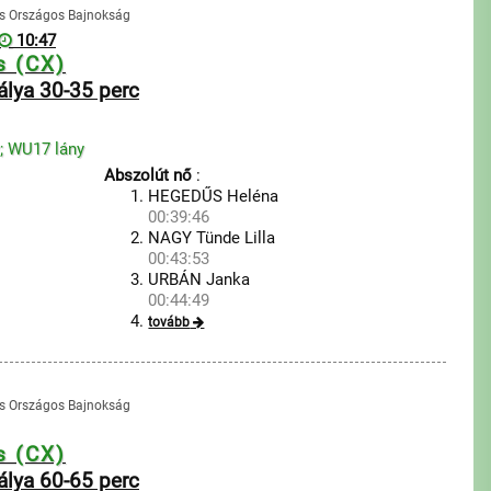
oss Országos Bajnokság
10:47
s (CX)
pálya 30-35 perc
y; WU17 lány
Abszolút nő
:
HEGEDŰS Heléna
00:39:46
NAGY Tünde Lilla
00:43:53
URBÁN Janka
00:44:49
tovább
oss Országos Bajnokság
s (CX)
pálya 60-65 perc