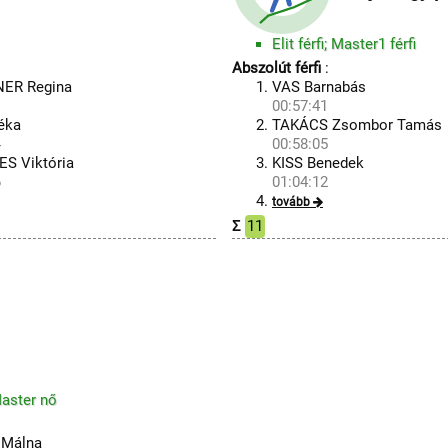
Elit férfi; Master1 férfi
Abszolút férfi
:
ER Regina
VAS Barnabás
1
00:57:41
éka
TAKÁCS Zsombor Tamás
4
00:58:05
S Viktória
KISS Benedek
6
01:04:12
tovább
Σ
11
Master nő
Málna