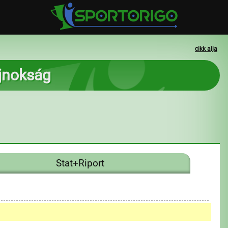
cikk alja
ajnokság
Stat+Riport