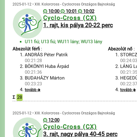
2025-01-12 • XIII. Kolorcross - Cyclocross Országos Bajnokság
10:00
10:01
10:02
Cyclo-Cross (CX)
1. rajt, kis pálya 20-22 perc
U11 fiú; U13 fiú; WU11 lány; WU13 lány
Abszolút férfi
:
Abszolút nő
:
ANDRÁS Péter Patrik
STORCZ
00:21:28
00:24:0
BÖKÖNYI Huba Árpád
LÁNG L
00:21:36
00:21:3
BUDAHÁZY Márton
HEGEDŰ
00:23:23
00:22:3
tovább
tovább
Σ
28
2025-01-12 • XIII. Kolorcross - Cyclocross Országos Bajnokság
12:00
Cyclo-Cross (CX)
3. rajt, nagy pálya 40-45 perc