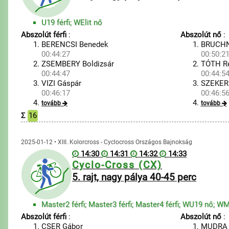
U19 férfi; WElit nő
Abszolút férfi
:
Abszolút nő
:
BERENCSI Benedek
BRUCHN
00:44:27
00:50:2
ZSEMBERY Boldizsár
TÓTH R
00:44:47
00:44:5
VIZI Gáspár
SZEKERE
00:46:17
00:46:5
tovább
tovább
Σ
16
2025-01-12 • XIII. Kolorcross - Cyclocross Országos Bajnokság
14:30
14:31
14:32
14:33
Cyclo-Cross (CX)
5. rajt, nagy pálya 40-45 perc
Master2 férfi; Master3 férfi; Master4 férfi; WU19 nő; W
Abszolút férfi
:
Abszolút nő
:
CSER Gábor
MUDRA 