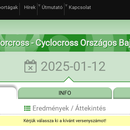
portágak
Hírek
Útmutató
Kapcsolat
olorcross - Cyclocross Országos B
2025-01-12
INFO
Eredmények /
Áttekintés
Kérjük válassza ki a kívánt versenyszámot!