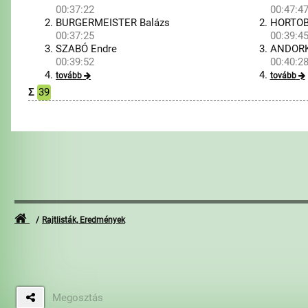
00:37:22
00:47:4
BURGERMEISTER Balázs
HORTOB
00:37:25
00:39:4
SZABÓ Endre
ANDORK
00:39:52
00:40:2
tovább
tovább
Σ
39
Rajtlisták, Eredmények
Megosztás