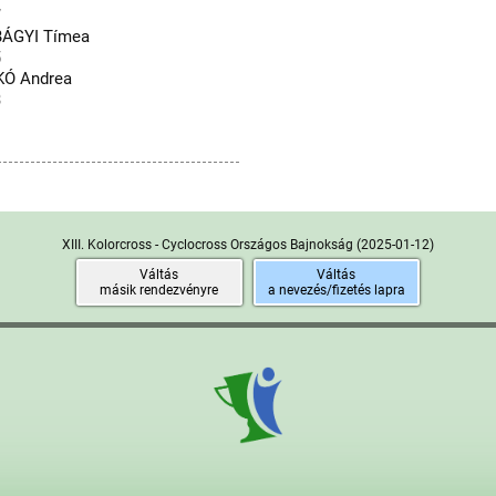
7
ÁGYI Tímea
5
Ó Andrea
8
XIII. Kolorcross - Cyclocross Országos Bajnokság
(2025-01-12)
Váltás
Váltás
másik rendezvényre
a nevezés/fizetés lapra