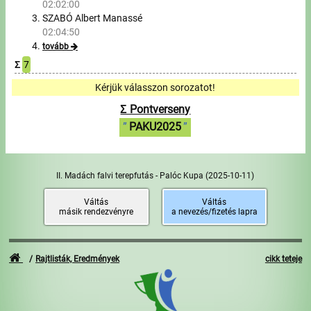
02:02:00
SZABÓ Albert Manassé
Írjon nekünk!
02:04:50
tovább
Partnerek, támogatók
Σ
7
Kérjük válasszon sorozatot!
Szállás ajánlatok
Σ Pontverseny
Impresszum
PAKU2025
II. Madách falvi terepfutás - Palóc Kupa
(2025-10-11)
Váltás
Váltás
másik rendezvényre
a nevezés/fizetés lapra
Rajtlisták, Eredmények
cikk teteje