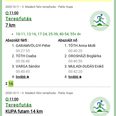
Üzenetek
2025-10-11 • II. Madách falvi terepfutás - Palóc Kupa
11:00
Sportolók
Terepfutás
7 km
Saját sportolók
10-11, 12-16, 17-24, 25-39, 40-54, 55+ év
Abszolút férfi
:
Abszolút nő
:
Sportoló keresés
GARAMVÖLGYI Péter
TÓTH Anna Molli
00:27:55
00:40:20
Nevezés
TÓTH Csaba
OROSHÁZI Boglárka
00:36:40
00:40:50
Sportágak
VARGA Sándor
MULADI-DUDÁS Enikő
00:40:45
00:42:20
tovább
tovább
Futás
Σ
16
Kerékpározás
2025-10-11 • II. Madách falvi terepfutás - Palóc Kupa
11:00
Terepfutás
Multisportok
KUPA futam 14 km