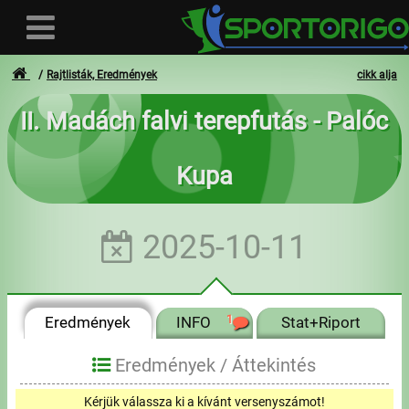
Rajtlisták, Eredmények
cikk alja
II. Madách falvi terepfutás - Palóc
Felhasználó
Kupa
Bejelentkezés
Regisztráció
2025-10-11
Elfelejtett azonosító vagy jelszó
- - -
Eredmények
INFO
1
Stat+Riport
Számlák
Eredmények /
Áttekintés
Adatvédelem
Kérjük válassza ki a kívánt versenyszámot!