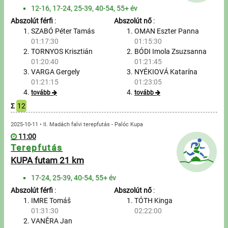
Túrázás
12-16, 17-24, 25-39, 40-54, 55+ év
Abszolút férfi
:
Abszolút nő
:
Úszás
SZABÓ Péter Tamás
OMAN Eszter Panna
01:17:30
01:15:30
Evezés
TORNYOS Krisztián
BÓDI Imola Zsuzsanna
01:20:40
01:21:45
Hírek
VARGA Gergely
NYÉKIOVÁ Katarína
01:21:15
01:23:05
Útmutató
tovább
tovább
Σ
12
GY.I.K.
2025-10-11 • II. Madách falvi terepfutás - Palóc Kupa
11:00
Terepfutás
Időmérés
KUPA futam 21 km
Beépülő modul
17-24, 25-39, 40-54, 55+ év
Abszolút férfi
:
Abszolút nő
:
Rendező, szervező
IMRE Tomáš
TÓTH Kinga
01:31:30
02:22:00
Kapcsolat
VANĚRA Jan