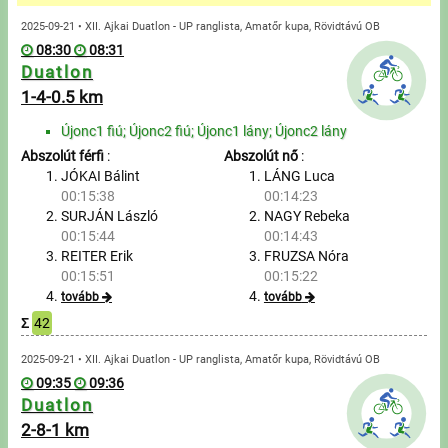
Üzenetek
2025-09-21 • XII. Ajkai Duatlon - UP ranglista, Amatőr kupa, Rövidtávú OB
08:30
08:31
Sportolók
Duatlon
1-4-0.5 km
Saját sportolók
Újonc1 fiú; Újonc2 fiú; Újonc1 lány; Újonc2 lány
Abszolút férfi
:
Abszolút nő
:
Sportoló keresés
JÓKAI Bálint
LÁNG Luca
00:15:38
00:14:23
Nevezés
SURJÁN László
NAGY Rebeka
00:15:44
00:14:43
Sportágak
REITER Erik
FRUZSA Nóra
00:15:51
00:15:22
tovább
tovább
Futás
Σ
42
Kerékpározás
2025-09-21 • XII. Ajkai Duatlon - UP ranglista, Amatőr kupa, Rövidtávú OB
09:35
09:36
Duatlon
Multisportok
2-8-1 km