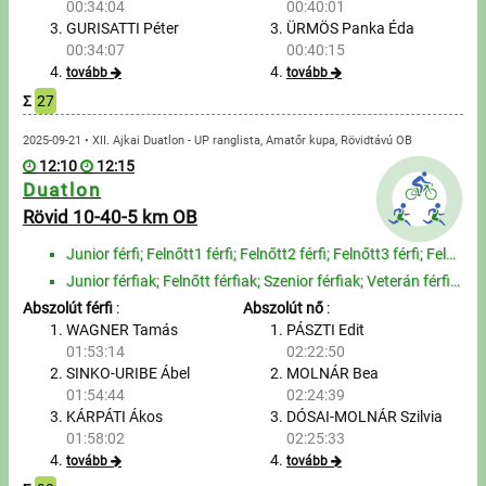
00:34:04
00:40:01
GURISATTI Péter
ÜRMÖS Panka Éda
Írjon nekünk!
00:34:07
00:40:15
tovább
tovább
Partnerek, támogatók
Σ
27
2025-09-21 • XII. Ajkai Duatlon - UP ranglista, Amatőr kupa, Rövidtávú OB
Szállás ajánlatok
12:10
12:15
Duatlon
Impresszum
Rövid 10-40-5 km OB
Junior férfi; Felnőtt1 férfi; Felnőtt2 férfi; Felnőtt3 férfi; Felnőtt4 férfi; Szenior1 férfi; Szenio...
Junior férfiak; Felnőtt férfiak; Szenior férfiak; Veterán férfiak; Junior nők; Felnőtt nők; Szenior ...
Abszolút férfi
:
Abszolút nő
:
WAGNER Tamás
PÁSZTI Edit
01:53:14
02:22:50
SINKO-URIBE Ábel
MOLNÁR Bea
01:54:44
02:24:39
KÁRPÁTI Ákos
DÓSAI-MOLNÁR Szilvia
01:58:02
02:25:33
tovább
tovább