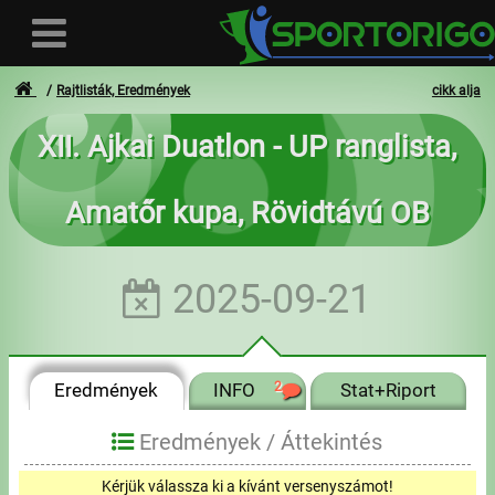
Rajtlisták, Eredmények
cikk alja
XII. Ajkai Duatlon - UP ranglista,
Felhasználó
Amatőr kupa, Rövidtávú OB
Bejelentkezés
Regisztráció
2025-09-21
Elfelejtett azonosító vagy jelszó
- - -
Eredmények
INFO
2
Stat+Riport
Számlák
Eredmények /
Áttekintés
Adatvédelem
Kérjük válassza ki a kívánt versenyszámot!