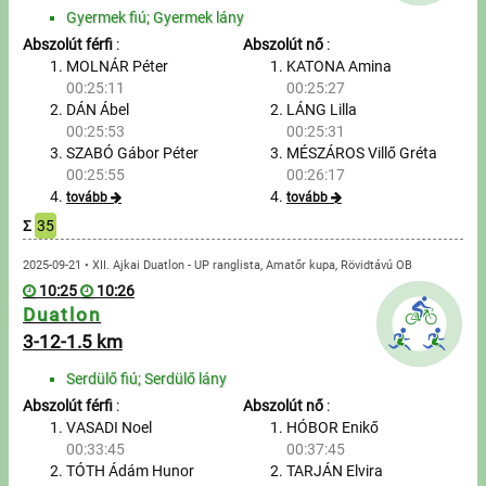
Túrázás
Gyermek fiú; Gyermek lány
Abszolút férfi
:
Abszolút nő
:
Úszás
MOLNÁR Péter
KATONA Amina
00:25:11
00:25:27
Evezés
DÁN Ábel
LÁNG Lilla
00:25:53
00:25:31
Hírek
SZABÓ Gábor Péter
MÉSZÁROS Villő Gréta
00:25:55
00:26:17
Útmutató
tovább
tovább
Σ
35
GY.I.K.
2025-09-21 • XII. Ajkai Duatlon - UP ranglista, Amatőr kupa, Rövidtávú OB
10:25
10:26
Duatlon
Időmérés
3-12-1.5 km
Beépülő modul
Serdülő fiú; Serdülő lány
Abszolút férfi
:
Abszolút nő
:
Rendező, szervező
VASADI Noel
HÓBOR Enikő
00:33:45
00:37:45
Kapcsolat
TÓTH Ádám Hunor
TARJÁN Elvira