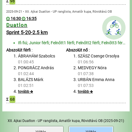
Σ
98
2025-09-21 • XII. Ajkai Duatlon - UP ranglista, Amatőr kupa, Rövidtávú OB
16:30
16:35
Duatlon
Sprint 5-20-2.5 km
Ifi fiú; Junior férfi; Felnőtt1 férfi; Felnőtt2 férfi; Felnőtt3 férfi; Felnőtt4 férfi; Szenior1 férf...
Abszolút férfi
:
Abszolút nő
:
ÁBRAHÁM Szabolcs
SZÁSZ Csenge Orsolya
01:00:45
01:06:56
PONGRÁCZ András
MEDVEGY Nóra
01:02:44
01:07:38
BALÁZS Márk
URBÁN Emma Anna
01:02:51
01:07:53
tovább
tovább
Σ
68
XII. Ajkai Duatlon - UP ranglista, Amatőr kupa, Rövidtávú OB
(2025-09-21)
Váltás
Váltás