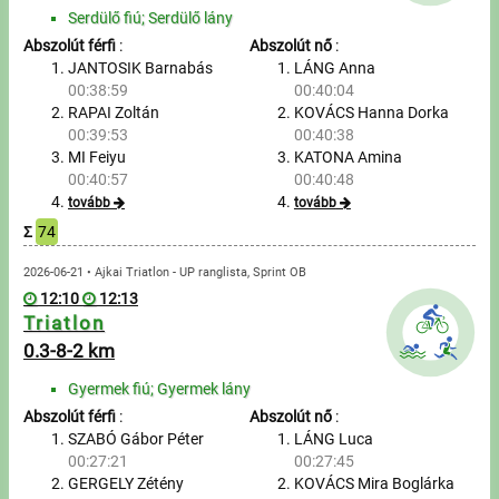
Túrázás
Serdülő fiú; Serdülő lány
Abszolút férfi
:
Abszolút nő
:
Úszás
JANTOSIK Barnabás
LÁNG Anna
00:38:59
00:40:04
Evezés
RAPAI Zoltán
KOVÁCS Hanna Dorka
00:39:53
00:40:38
Hírek
MI Feiyu
KATONA Amina
00:40:57
00:40:48
Útmutató
tovább
tovább
Σ
74
GY.I.K.
2026-06-21 • Ajkai Triatlon - UP ranglista, Sprint OB
12:10
12:13
Triatlon
Időmérés
0.3-8-2 km
Beépülő modul
Gyermek fiú; Gyermek lány
Abszolút férfi
:
Abszolút nő
:
Rendező, szervező
SZABÓ Gábor Péter
LÁNG Luca
00:27:21
00:27:45
Kapcsolat
GERGELY Zétény
KOVÁCS Mira Boglárka