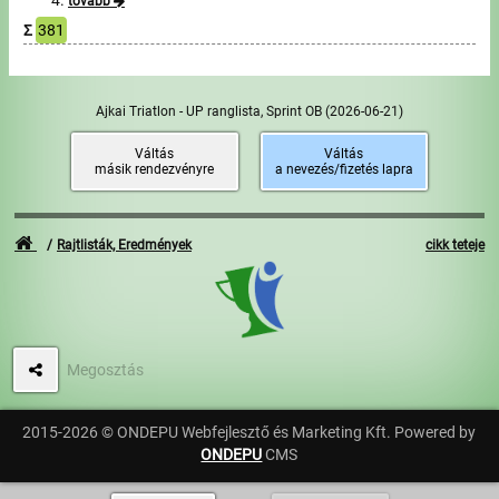
tovább
Σ
381
Ajkai Triatlon - UP ranglista, Sprint OB
(2026-06-21)
Váltás
Váltás
másik rendezvényre
a nevezés/fizetés lapra
Rajtlisták, Eredmények
cikk teteje
Megosztás
2015-2026 © ONDEPU Webfejlesztő és Marketing Kft. Powered by
ONDEPU
CMS