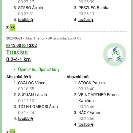
00:27:27
00:28:09
SZABÓ Ármin
PESZLEG Bianka
Írjon nekünk!
00:27:51
00:28:11
tovább
tovább
Partnerek, támogatók
Σ
73
2026-06-21 • Ajkai Triatlon - UP ranglista, Sprint OB
Szállás ajánlatok
13:00
13:02
Triatlon
Impresszum
0.2-4-1 km
Újonc2 fiú; Újonc2 lány
Abszolút férfi
:
Abszolút nő
:
GYALOG Vince
STOCK Patrícia
00:16:55
00:16:40
SURJÁN László
VEINGARTNER Emma
00:17:10
Karolina
TÓTH-LOMBOSI Áron
00:16:46
00:17:24
RÁCZ Fanni
00:16:56
tovább
tovább
Σ
53