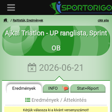
Rajtlisták, Eredmények
cikk alja
Ajkai Triatlon - UP ranglista, Sprint
Felhasználó
OB
Bejelentkezés
Regisztráció
2026-06-21
Elfelejtett azonosító vagy jelszó
- - -
Eredmények
INFO
1
Stat+Riport
Számlák
Eredmények /
Áttekintés
Adatvédelem
Kérjük válassza ki a kívánt versenyszámot!