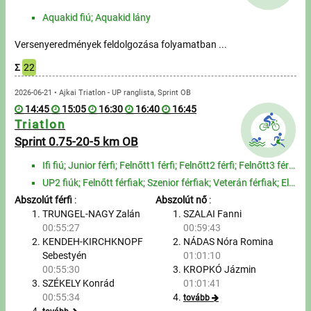
Aquakid fiú; Aquakid lány
Versenyeredmények feldolgozása folyamatban ...
Σ
22
2026-06-21 • Ajkai Triatlon - UP ranglista, Sprint OB
14:45
15:05
16:30
16:40
16:45
Triatlon
Sprint 0.75-20-5 km OB
Ifi fiú; Junior férfi; Felnőtt1 férfi; Felnőtt2 férfi; Felnőtt3 férfi; Felnőtt4 férfi; Szenior1 férf...
UP2 fiúk; Felnőtt férfiak; Szenior férfiak; Veterán férfiak; Elit férfiak; UP2 lányok; Felnőtt nők; ...
Abszolút férfi
:
Abszolút nő
:
TRUNGEL-NAGY Zalán
SZALAI Fanni
00:55:27
00:59:43
KENDEH-KIRCHKNOPF
NÁDAS Nóra Romina
Sebestyén
01:01:10
00:55:30
KROPKÓ Jázmin
SZÉKELY Konrád
01:01:41
00:55:34
tovább