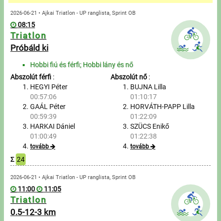
Üzenetek
2026-06-21 • Ajkai Triatlon - UP ranglista, Sprint OB
08:15
Sportolók
Triatlon
Próbáld ki
Saját sportolók
Hobbi fiú és férfi; Hobbi lány és nő
Abszolút férfi
:
Abszolút nő
:
Sportoló keresés
HEGYI Péter
BUJNA Lilla
00:57:06
01:10:17
Nevezés
GAÁL Péter
HORVÁTH-PAPP Lilla
00:59:39
01:22:09
Sportágak
HARKAI Dániel
SZÜCS Enikő
01:00:49
01:22:38
tovább
tovább
Futás
Σ
24
Kerékpározás
2026-06-21 • Ajkai Triatlon - UP ranglista, Sprint OB
11:00
11:05
Triatlon
Multisportok
0.5-12-3 km