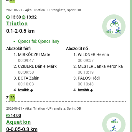
2026-06-21 • Ajkai Triatlon - UP ranglista, Sprint OB
13:30
13:32
Triatlon
0.1-2-0.5 km
Újonc1 fiú; Újonc1 lány
Abszolút férfi
:
Abszolút nő
:
MIRKÓCZKI Máté
WILDNER Heléna
00:09:47
00:09:57
CZIBERE Dániel Márk
MESTER Janka Veronika
00:09:58
00:10:19
BÓTA Zalán
PÁLOS Hédi
00:10:03
00:10:48
tovább
tovább
Σ
20
2026-06-21 • Ajkai Triatlon - UP ranglista, Sprint OB
14:00
Aquatlon
0-0.05-0.3 km