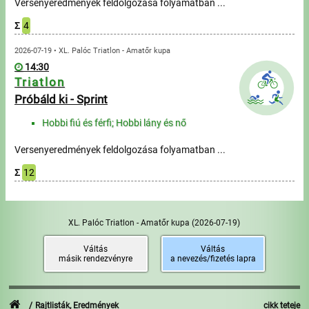
Versenyeredmények feldolgozása folyamatban ...
Σ
4
2026-07-19 • XL. Palóc Triatlon - Amatőr kupa
14:30
Triatlon
Próbáld ki - Sprint
Hobbi fiú és férfi; Hobbi lány és nő
Versenyeredmények feldolgozása folyamatban ...
Σ
12
XL. Palóc Triatlon - Amatőr kupa
(2026-07-19)
Váltás
Váltás
másik rendezvényre
a nevezés/fizetés lapra
Rajtlisták, Eredmények
cikk teteje