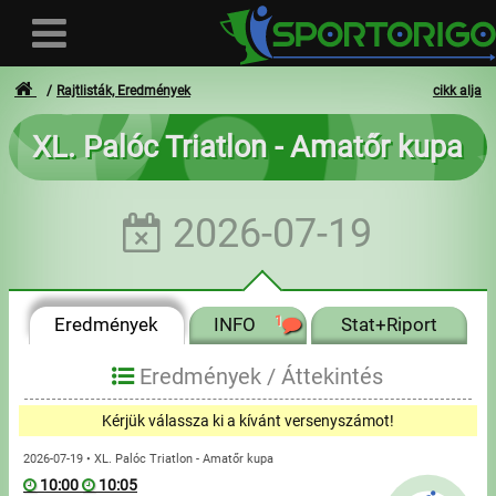
Rajtlisták, Eredmények
cikk alja
XL. Palóc Triatlon - Amatőr kupa
Felhasználó
2026-07-19
Bejelentkezés
Regisztráció
Eredmények
INFO
1
Stat+Riport
Elfelejtett azonosító vagy jelszó
- - -
Eredmények /
Áttekintés
Számlák
Kérjük válassza ki a kívánt versenyszámot!
Adatvédelem
2026-07-19 • XL. Palóc Triatlon - Amatőr kupa
10:00
10:05