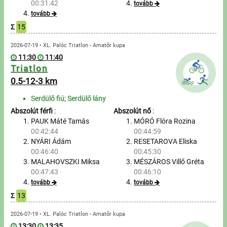
00:31:42
tovább
tovább
Írjon nekünk!
Σ
15
Partnerek, támogatók
2026-07-19 • XL. Palóc Triatlon - Amatőr kupa
11:30
11:40
Szállás ajánlatok
Triatlon
0.5-12-3 km
Impresszum
Serdülő fiú; Serdülő lány
Abszolút férfi
:
Abszolút nő
:
PAUK Máté Tamás
MÓRÓ Flóra Rozina
00:42:44
00:44:59
NYÁRI Ádám
RESETAROVA Eliska
00:46:40
00:45:30
MALAHOVSZKI Miksa
MÉSZÁROS Villő Gréta
00:47:43
00:46:10
tovább
tovább
Σ
13
2026-07-19 • XL. Palóc Triatlon - Amatőr kupa
13:30
13:35