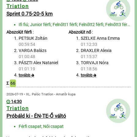
Triatlon
Sprint 0.75-20-5 km
Ifi fiú; Junior férfi; Felnőtt1 férfi; Felnőtt2 férfi; Felnőtt3 férfi; Felnőtt4 férfi; Szenior1 férf...
Abszolút férfi
:
Abszolút nő
:
PETSUK Zoltán
SZELKE Anna Emma
00:59:54
01:12:33
VARGA Balázs
DRAXLER Alexia
01:00:48
01:15:37
PÁSZTI Alex Nataniel
TORVAJI Nóra
01:01:19
01:18:56
tovább
tovább
Σ
66
2026-07-19 • XL. Palóc Triatlon - Amatőr kupa
14:30
Triatlon
Próbáld ki - ÉN-TE-Ő váltó
Férfi csapat; Női csapat