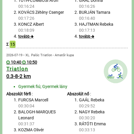
Túrázás
TÓTH-LOMBOSI Áron
GAÁL Dorina
00:16:24
00:16:26
KOVÁCS Zétény Csenger
BURJÁN Tamara
Úszás
00:17:26
00:16:40
KONCZ Albert
HAJTMAN Rebeka
Evezés
00:18:09
00:17:13
tovább
tovább
Hírek
Σ
15
Útmutató
2026-07-19 • XL. Palóc Triatlon - Amatőr kupa
10:40
10:50
Triatlon
GY.I.K.
0.3-8-2 km
Gyermek fiú; Gyermek lány
Időmérés
Abszolút férfi
:
Abszolút nő
:
FURCSA Marcell
GAÁL Rebeka
Beépülő modul
00:30:04
00:29:52
BALOGH-MARQUES
NAGY Rebeka
Rendező, szervező
Leonard
00:30:20
00:31:37
RÁTÓTI Emma
Kapcsolat
KOZMA Olivér
00:33:13