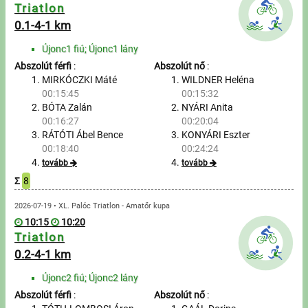
Üzenetek
Triatlon
0.1-4-1 km
Sportolók
Újonc1 fiú; Újonc1 lány
Abszolút férfi
:
Abszolút nő
:
Saját sportolók
MIRKÓCZKI Máté
WILDNER Heléna
00:15:45
00:15:32
BÓTA Zalán
NYÁRI Anita
Sportoló keresés
00:16:27
00:20:04
RÁTÓTI Ábel Bence
KONYÁRI Eszter
Nevezés
00:18:40
00:24:24
tovább
tovább
Sportágak
Σ
8
2026-07-19 • XL. Palóc Triatlon - Amatőr kupa
Futás
10:15
10:20
Triatlon
Kerékpározás
0.2-4-1 km
Multisportok
Újonc2 fiú; Újonc2 lány
Abszolút férfi
:
Abszolút nő
: