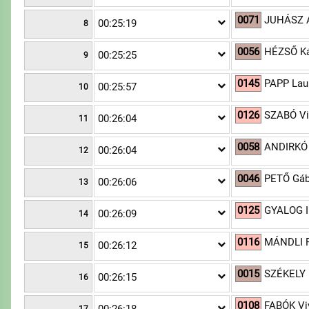
0071
JUHÁSZ 
00:25:19
8
0056
HÉZSŐ Ká
00:25:25
9
0145
PAPP Laur
00:25:57
10
0126
SZABÓ Vi
00:26:04
11
0058
ANDIRKÓ
00:26:04
12
0046
PETŐ Gáb
00:26:06
13
0125
GYALOG I
00:26:09
14
0116
MÁNDLI F
00:26:12
15
0015
SZÉKELY 
00:26:15
16
0108
FABÓK Vi