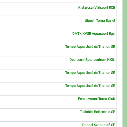
Kistarcsai Vízisport RCE
7
Újpesti Torna Egylet
6
DMTK-KVSE Aquasport Egy.
1
Tempo-Aqua Úszó és Triatlon SE
6
Debreceni Sportcentrum NKft.
6
Tempo-Aqua Úszó és Triatlon SE
3
Tempo-Aqua Úszó és Triatlon SE
7
Ferencvárosi Torna Club
0
Tuttobici-Bottecchia SE
0
Dabasi Szabadidő SE