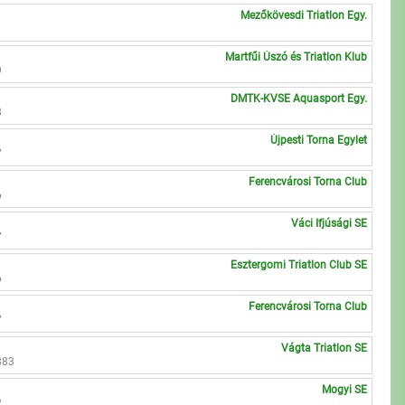
Mezőkövesdi Triatlon Egy.
1
Martfűi Úszó és Triatlon Klub
9
DMTK-KVSE Aquasport Egy.
8
Újpesti Torna Egylet
7
Ferencvárosi Torna Club
6
Váci Ifjúsági SE
7
Esztergomi Triatlon Club SE
6
Ferencvárosi Torna Club
7
Vágta Triatlon SE
883
Mogyi SE
2