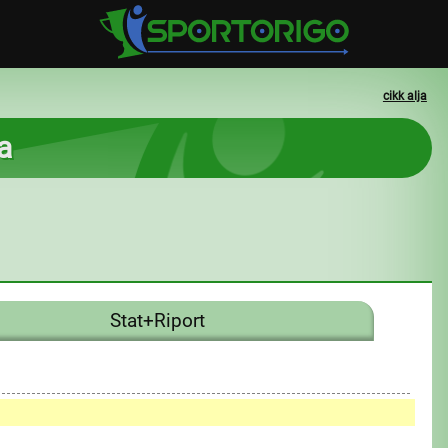
cikk alja
a
Stat+Riport
0
1
0