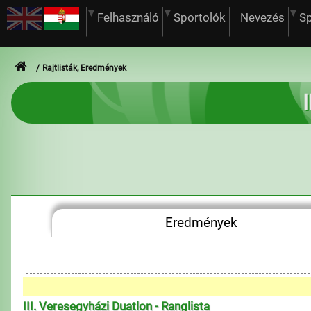
Felhasználó
Sportolók
Nevezés
S
Rajtlisták, Eredmények
Eredmények
III. Veresegyházi Duatlon - Ranglista