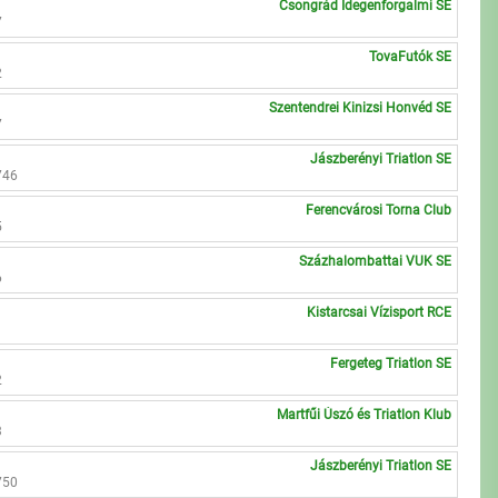
Csongrád Idegenforgalmi SE
7
TovaFutók SE
2
Szentendrei Kinizsi Honvéd SE
7
Jászberényi Triatlon SE
746
Ferencvárosi Torna Club
5
Százhalombattai VUK SE
6
Kistarcsai Vízisport RCE
1
Fergeteg Triatlon SE
2
Martfűi Úszó és Triatlon Klub
3
Jászberényi Triatlon SE
750