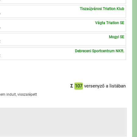
Tiszaújvárosi Triatlon Klub
6
Vágta Triatlon SE
6
Mogyi SE
2
Debreceni Sportcentrum NKft.
2
Σ
107
versenyző a listában
em indult, visszalépett