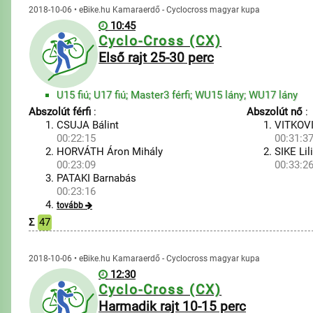
2018-10-06 • eBike.hu Kamaraerdő - Cyclocross magyar kupa
10:45
Cyclo-Cross (CX)
Első rajt 25-30 perc
U15 fiú; U17 fiú; Master3 férfi; WU15 lány; WU17 lány
Abszolút férfi
:
Abszolút nő
:
CSUJA Bálint
VITKOV
00:22:15
00:31:3
HORVÁTH Áron Mihály
SIKE Lil
00:23:09
00:33:2
PATAKI Barnabás
00:23:16
tovább
Σ
47
2018-10-06 • eBike.hu Kamaraerdő - Cyclocross magyar kupa
12:30
Cyclo-Cross (CX)
Harmadik rajt 10-15 perc