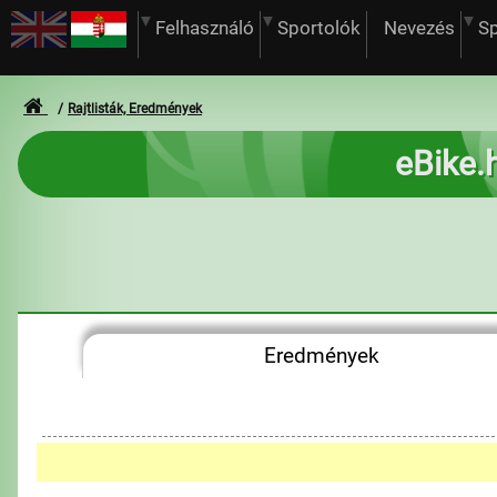
Felhasználó
Sportolók
Nevezés
S
Rajtlisták, Eredmények
eBike.
Eredmények