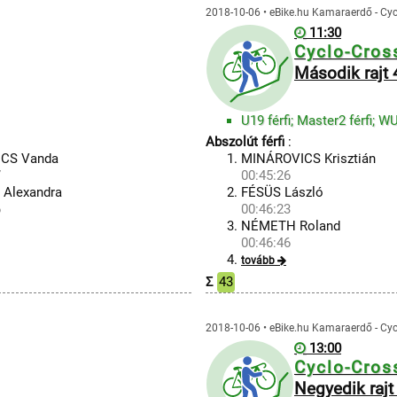
2018-10-06 • eBike.hu Kamaraerdő - Cy
11:30
Cyclo-Cros
Második rajt 
U19 férfi; Master2 férfi; 
Abszolút férfi
:
ICS Vanda
MINÁROVICS Krisztián
7
00:45:26
i Alexandra
FÉSÜS László
6
00:46:23
NÉMETH Roland
00:46:46
tovább
Σ
43
2018-10-06 • eBike.hu Kamaraerdő - Cy
13:00
Cyclo-Cros
Negyedik rajt