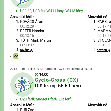
U11 fiú; U13 fiú; WU11 lány; WU13 lány
Abszolút férfi
:
Abszolút nő
:
KOVÁCS Áron
PAP Gré
00:12:28
00:17:4
PÉTER Nándor
MÁRMARO
00:13:16
00:17:5
TÓTH Márk Martin
STOJAN
00:13:32
00:15:5
tovább
tovább
Σ
22
2018-10-06 • eBike.hu Kamaraerdő - Cyclocross magyar kupa
14:00
Cyclo-Cross (CX)
Ötödik rajt 55-60 perc
U23 férfi; Master1 férfi; Elit férfi
Abszolút férfi
:
Abszolút nő
:
BÚR Zsolt