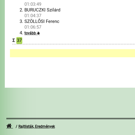
01:03:49
BURUCZKI Szilárd
01:04:37
SZÖLLŐSI Ferenc
01:06:57
tovább
Σ
37
Rajtlisták, Eredmények