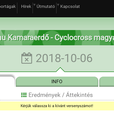
portágak
Hírek
Útmutató
Kapcsolat
hu Kamaraerdő - Cyclocross magy
2018-10-06
INFO
Eredmények /
Áttekintés
Kérjük válassza ki a kívánt versenyszámot!