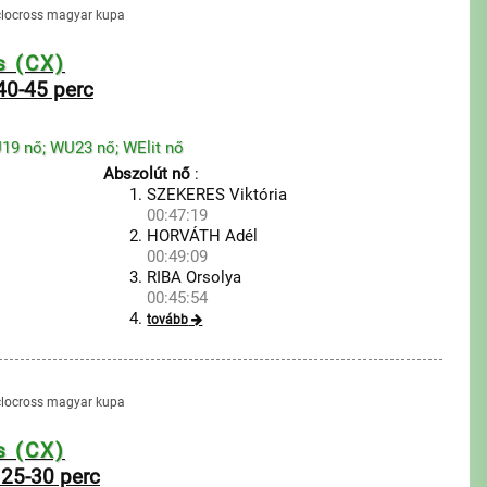
clocross magyar kupa
s (CX)
40-45 perc
WU19 nő; WU23 nő; WElit nő
Abszolút nő
:
SZEKERES Viktória
00:47:19
HORVÁTH Adél
00:49:09
RIBA Orsolya
00:45:54
tovább
clocross magyar kupa
s (CX)
 25-30 perc