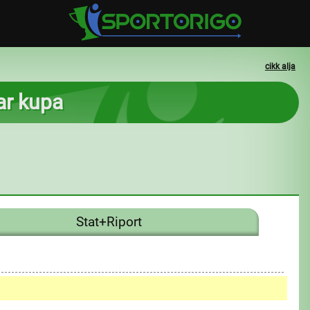
cikk alja
ar kupa
Stat+Riport