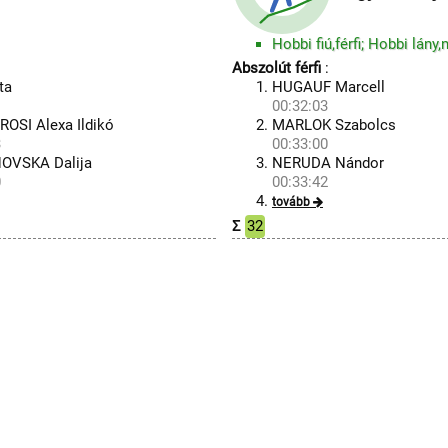
Hobbi fiú,férfi; Hobbi lány,
Abszolút férfi
:
ta
HUGAUF Marcell
1
00:32:03
SI Alexa Ildikó
MARLOK Szabolcs
3
00:33:00
OVSKA Dalija
NERUDA Nándor
0
00:33:42
tovább
Σ
32