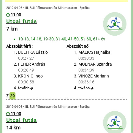
Üzenetek
2019-04-06 • III. BÚI Félmaraton és Minimaraton - 5próba
11:00
Sportolók
Utcai futás
7 km
Saját sportolók
10-13, 14-18, 19-30, 31-40, 41-50, 51-60, 61+ év
Abszolút férfi
:
Abszolút nő
:
Sportoló keresés
BULITKA László
MÁLICS Hajnalka
00:27:27
00:30:03
Nevezés
FEHÉR András
MOLNÁR Szandra
00:28:49
00:34:39
Sportágak
KRONIG Ingo
VINCZE Mariann
00:30:58
00:36:16
tovább
tovább
Futás
Σ
39
Kerékpározás
2019-04-06 • III. BÚI Félmaraton és Minimaraton - 5próba
11:00
Utcai futás
Multisportok
14 km