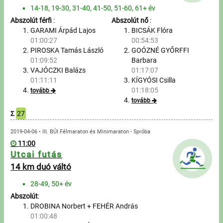
Túrázás
14-18, 19-30, 31-40, 41-50, 51-60, 61+ év
Abszolút férfi
:
Abszolút nő
:
Úszás
GARAMI Árpád Lajos
BICSÁK Flóra
01:00:27
00:54:53
Evezés
PIROSKA Tamás László
GOÓZNÉ GYŐRFFI
01:09:52
Barbara
Hírek
VAJÓCZKI Balázs
01:17:07
01:11:11
KÍGYÓSI Csilla
01:18:05
Útmutató
tovább
tovább
Σ
27
GY.I.K.
2019-04-06 • III. BÚI Félmaraton és Minimaraton - 5próba
11:00
Időmérés
Utcai futás
14 km duó váltó
Beépülő modul
28-49, 50+ év
Rendező, szervező
Abszolút
:
DROBINA Norbert + FEHÉR András
Kapcsolat
01:00:48