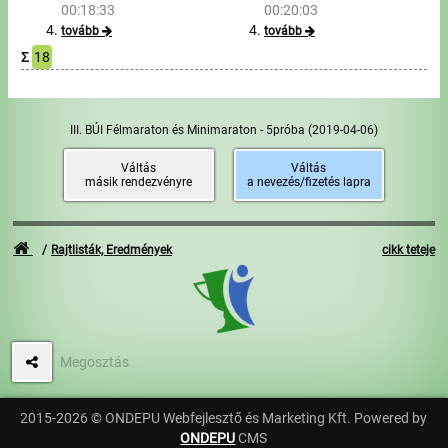
00:18:33
00:20:03
tovább
tovább
Σ
18
III. BÚI Félmaraton és Minimaraton - 5próba
(2019-04-06)
Váltás
Váltás
másik rendezvényre
a nevezés/fizetés lapra
Rajtlisták, Eredmények
cikk teteje
Megosztás
2015-2026 © ONDEPU Webfejlesztő és Marketing Kft. Powered by
ONDEPU
CMS