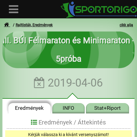
Rajtlisták, Eredmények
cikk alja
III. BÚI Félmaraton és Minimaraton -
Felhasználó
5próba
Bejelentkezés
Regisztráció
2019-04-06
Elfelejtett azonosító vagy jelszó
- - -
Eredmények
INFO
Stat+Riport
Számlák
Eredmények /
Áttekintés
Adatvédelem
Kérjük válassza ki a kívánt versenyszámot!