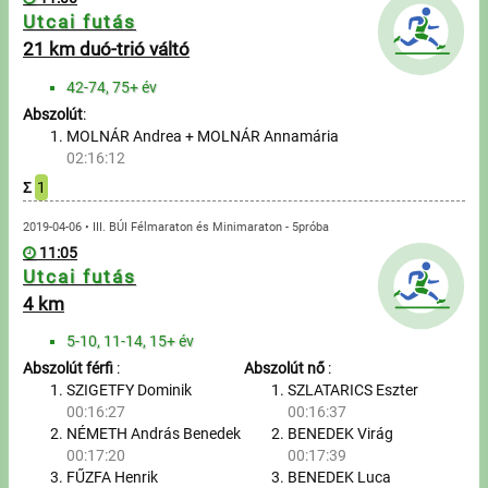
Utcai futás
21 km duó-trió váltó
42-74, 75+ év
Abszolút
:
MOLNÁR Andrea + MOLNÁR Annamária
02:16:12
Σ
1
2019-04-06 • III. BÚI Félmaraton és Minimaraton - 5próba
11:05
Utcai futás
4 km
5-10, 11-14, 15+ év
Abszolút férfi
:
Abszolút nő
:
SZIGETFY Dominik
SZLATARICS Eszter
00:16:27
00:16:37
NÉMETH András Benedek
BENEDEK Virág
00:17:20
00:17:39
FŰZFA Henrik
BENEDEK Luca