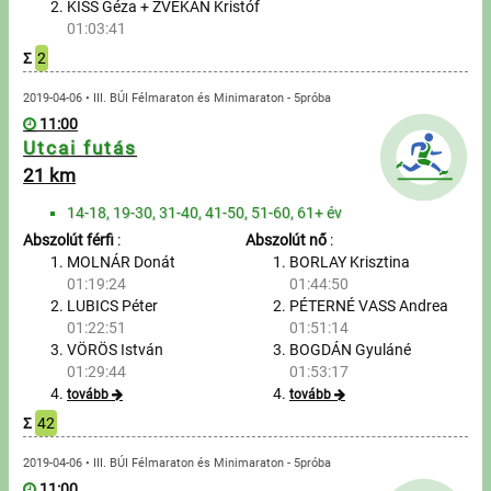
KISS Géza + ZVEKÁN Kristóf
01:03:41
Írjon nekünk!
Σ
2
Partnerek, támogatók
2019-04-06 • III. BÚI Félmaraton és Minimaraton - 5próba
11:00
Szállás ajánlatok
Utcai futás
21 km
Impresszum
14-18, 19-30, 31-40, 41-50, 51-60, 61+ év
Abszolút férfi
:
Abszolút nő
:
MOLNÁR Donát
BORLAY Krisztina
01:19:24
01:44:50
LUBICS Péter
PÉTERNÉ VASS Andrea
01:22:51
01:51:14
VÖRÖS István
BOGDÁN Gyuláné
01:29:44
01:53:17
tovább
tovább
Σ
42
2019-04-06 • III. BÚI Félmaraton és Minimaraton - 5próba
11:00