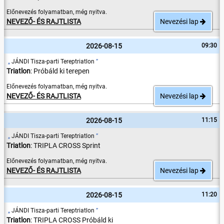
Előnevezés folyamatban, még nyitva.
NEVEZŐ- ÉS RAJTLISTA
Nevezési lap
2026-08-15
09:30
JÁNDI Tisza-parti Tereptriatlon
Triatlon
: Próbáld ki terepen
Előnevezés folyamatban, még nyitva.
NEVEZŐ- ÉS RAJTLISTA
Nevezési lap
2026-08-15
11:15
JÁNDI Tisza-parti Tereptriatlon
Triatlon
: TRIPLA CROSS Sprint
Előnevezés folyamatban, még nyitva.
NEVEZŐ- ÉS RAJTLISTA
Nevezési lap
2026-08-15
11:20
JÁNDI Tisza-parti Tereptriatlon
Triatlon
: TRIPLA CROSS Próbáld ki