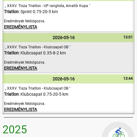
XXXV. Tisza Triatlon - UP ranglista, Amatőr Kupa
Triatlon
: Sprint 0.75-20-5 km
Eredmények feldolgozva.
EREDMÉNYLISTA
2026-05-16
13:01
XXXV. Tisza Triatlon - Klubcsapat OB
Triatlon
: Klubcsapat 0.35-8-2 km
Eredmények feldolgozva.
EREDMÉNYLISTA
2026-05-16
13:44
XXXV. Tisza Triatlon - Klubcsapat OB
Triatlon
: Klubcsapat 0.75-20-5 km
Eredmények feldolgozva.
EREDMÉNYLISTA
2025