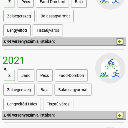
Eredmények feldolgozva.
Σ
Pécs
Fadd-Dombori
Baja
2024-08-31
12:50
EREDMÉNYLISTA
2025-08-03
07:00
XIII. Ábrahámhegyi Triatlon - Amatőr kupa
Zalaegerszeg
Balassagyarmat
2023-09-02
11:00
Pécsi Triatlon Fesztivál - Amatőr Kupa, MIX Váltócsapat OB
Triatlon
: Rövid 1.5-38-9 km váltó
Triatlon
: INTERSPORT Sprint 0.75-20-5 km
XII. Ábrahámhegyi Triatlon - Amatőr kupa
Eredmények feldolgozva.
Triatlon
Lengyeltóti
: 0.2-8-2 km nyílt
Tiszaújváros
Eredmények feldolgozva.
EREDMÉNYLISTA
EREDMÉNYLISTA
Eredmények feldolgozva.
Σ 44
versenyszám a listában:
2024-08-31
12:50
EREDMÉNYLISTA
2025-08-03
09:30
2022-08-07
09:00
XIII. Ábrahámhegyi Triatlon - Amatőr kupa
2023-09-02
12:50
Pécsi Triatlon Fesztivál - Amatőr Kupa, MIX Váltócsapat OB
2021
Triatlon
: Sprint 0.75-19-4.5 km
DECATHLON Pécsi Triatlon - Váltócsapat OB
Triatlon
: FORNETTI Váltócsapat 0.2-4-1 km
XII. Ábrahámhegyi Triatlon - Amatőr kupa
Triatlon
: Váltócsapat 0.4-8-2 km
Eredmények feldolgozva.
Triatlon
: Rövid 1.5-38-9 km
Eredmények feldolgozva.
EREDMÉNYLISTA
Eredmények feldolgozva.
Σ
Jánd
Pécs
Fadd-Dombori
EREDMÉNYLISTA
Eredmények feldolgozva.
EREDMÉNYLISTA
2024-08-31
12:50
EREDMÉNYLISTA
2025-08-03
11:30
Zalaegerszeg
Baja
2022-08-07
Balassagyarmat
11:45
XIII. Ábrahámhegyi Triatlon - Amatőr kupa
2023-09-02
12:50
Pécsi Triatlon Fesztivál - Amatőr Kupa, MIX Váltócsapat OB
Triatlon
: Sprint 0.75-19-4.5 km váltó
DECATHLON Pécsi Triatlon - Váltócsapat OB
Triatlon
: FORNETTI Váltócsapat 0.3-8-2 km
XII. Ábrahámhegyi Triatlon - Amatőr kupa
Triatlon
Lengyeltóti-Hács
: Váltócsapat 0.2-4-1 km
Tiszaújváros
Eredmények feldolgozva.
Triatlon
: Rövid 1.5-38-9 km váltó
Eredmények feldolgozva.
EREDMÉNYLISTA
Eredmények feldolgozva.
EREDMÉNYLISTA
Σ 46
versenyszám a listában:
Eredmények feldolgozva.
EREDMÉNYLISTA
2024-07-27
08:55
EREDMÉNYLISTA
2025-08-02
08:00
2021-08-15
10:15