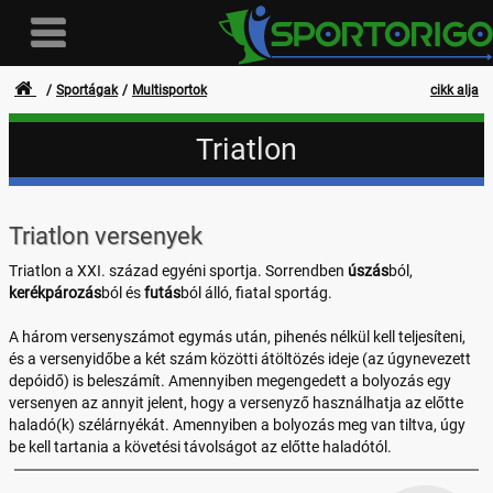
Sportágak
Multisportok
cikk alja
Triatlon
Felhasználó
Bejelentkezés
Triatlon versenyek
Triatlon a XXI. század egyéni sportja. Sorrendben
úszás
ból,
Regisztráció
kerékpározás
ból és
futás
ból álló, fiatal sportág.
Elfelejtett azonosító vagy jelszó
A három versenyszámot egymás után, pihenés nélkül kell teljesíteni,
és a versenyidőbe a két szám közötti átöltözés ideje (az úgynevezett
- - -
depóidő) is beleszámít. Amennyiben megengedett a bolyozás egy
Számlák
versenyen az annyit jelent, hogy a versenyző használhatja az előtte
haladó(k) szélárnyékát. Amennyiben a bolyozás meg van tiltva, úgy
be kell tartania a követési távolságot az előtte haladótól.
Adatvédelem