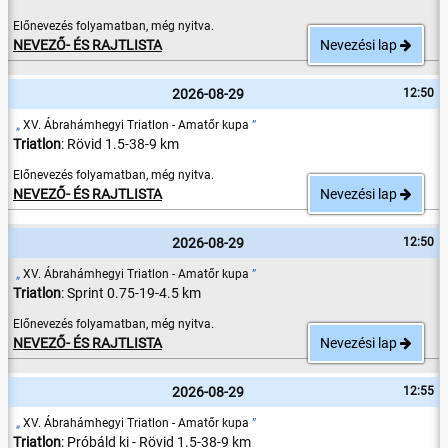
Túrázás
Előnevezés folyamatban, még nyitva.
NEVEZŐ- ÉS RAJTLISTA
Nevezési lap
Úszás
Evezés
2026-08-29
12:50
XV. Ábrahámhegyi Triatlon - Amatőr kupa
Hírek
Triatlon
: Rövid 1.5-38-9 km
Előnevezés folyamatban, még nyitva.
Rajtlisták, Eredmények
NEVEZŐ- ÉS RAJTLISTA
Nevezési lap
Útmutató
2026-08-29
12:50
XV. Ábrahámhegyi Triatlon - Amatőr kupa
GY.I.K.
Triatlon
: Sprint 0.75-19-4.5 km
Előnevezés folyamatban, még nyitva.
Időmérés
NEVEZŐ- ÉS RAJTLISTA
Nevezési lap
Beépülő modul
2026-08-29
12:55
XV. Ábrahámhegyi Triatlon - Amatőr kupa
Rendező, szervező
Triatlon
: Próbáld ki - Rövid 1.5-38-9 km